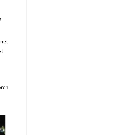
r
 met
st
oren