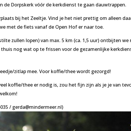
 de Dorpskerk vóór de kerkdienst te gaan dauwtrappen.
aats bij het Zeeltje. Vind je het niet prettig om alleen daa
we met de fiets vanaf de Open Hof er naar toe.
tilte zullen lopen) van max. 5 km (ca. 1,5 uur) ontbijten we
e thuis nog wat op te frissen voor de gezamenlijke kerkdien
edje/zitlap mee. Voor koffie/thee wordt gezorgd!
koffie/thee er nodig is, zou het fijn zijn als je je van tev
 welkom!
96035 / gerda@mindermeer.nl)