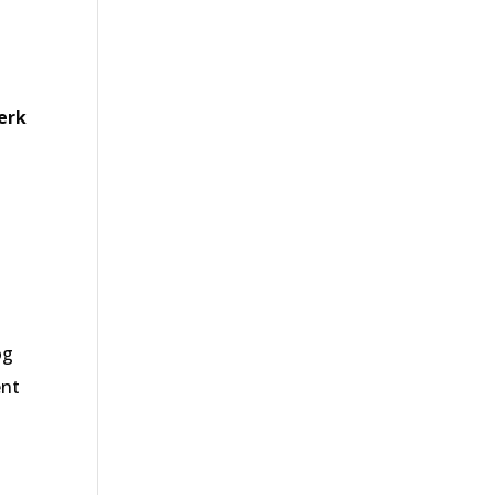
erk
og
ent