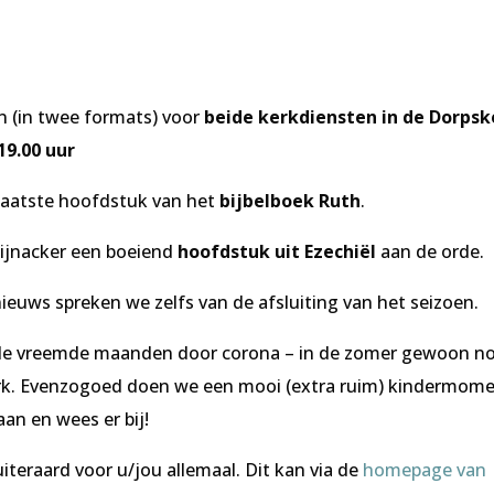
ven (in twee formats) voor
beide kerkdiensten in de Dorpsk
19.00 uur
t laatste hoofdstuk van het
bijbelboek Ruth
.
 Pijnacker een boeiend
hoofdstuk uit Ezechiël
aan de orde.
ieuws spreken we zelfs van de afsluiting van het seizoen.
na de vreemde maanden door corona – in de zomer gewoon n
rk. Evenzogoed doen we een mooi (extra ruim) kindermom
n en wees er bij!
iteraard voor u/jou allemaal. Dit kan via de
homepage van