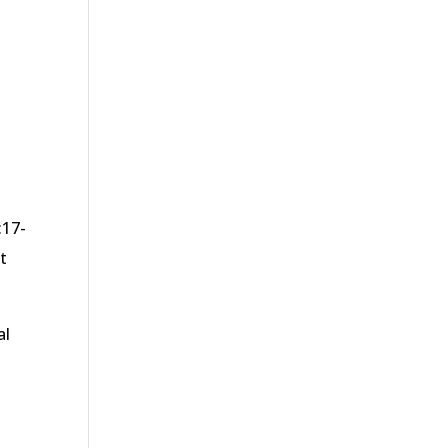
:17-
t
al