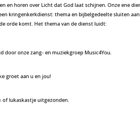
en en horen over Licht dat God laat schijnen. Onze ene die
een kringenkerkdienst: thema en bijbelgedeelte sluiten aan 
e orde komt. Het thema van de dienst luidt:
eid door onze zang- en muziekgroep Music4You.
e groet aan u en jou!
am
of lukaskastje uitgezonden.