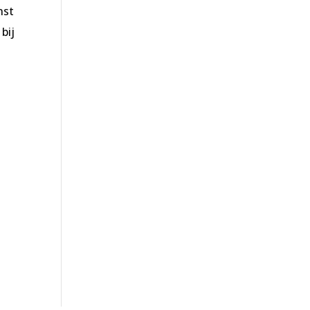
nst
bij