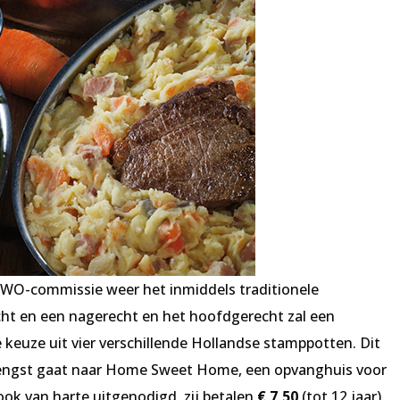
ZWO-commissie weer het inmiddels traditionele
cht en een nagerecht en het hoofdgerecht zal een
e keuze uit vier verschillende Hollandse stamppotten. Dit
engst gaat naar Home Sweet Home, een opvanghuis voor
ok van harte uitgenodigd, zij betalen
€ 7,50
(tot 12 jaar).