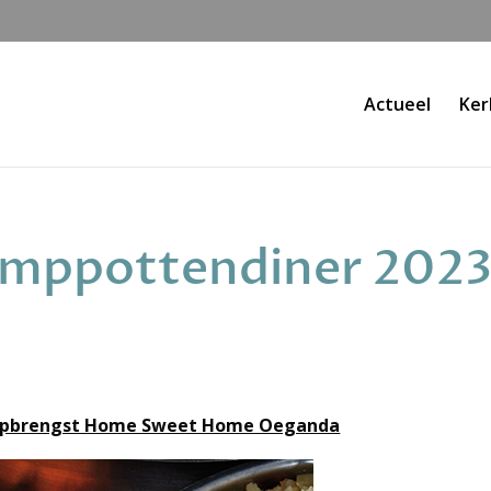
Actueel
Ker
tamppottendiner 202
 opbrengst Home Sweet Home Oeganda