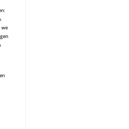
en:
.
n we
ngen
n
 en