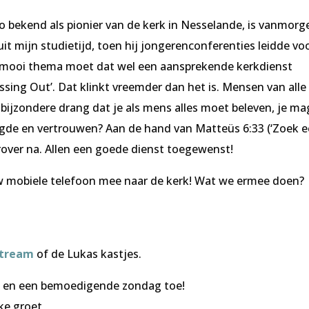
io bekend als pionier van de kerk in Nesselande, is vanmorg
t mijn studietijd, toen hij jongerenconferenties leidde vo
 mooi thema moet dat wel een aansprekende kerkdienst
sing Out’. Dat klinkt vreemder dan het is. Mensen van alle
 bijzondere drang dat je als mens alles moet beleven, je ma
gde en vertrouwen? Aan de hand van Matteüs 6:33 (‘Zoek e
rover na. Allen een goede dienst toegewenst!
 mobiele telefoon mee naar de kerk! Wat we ermee doen?
stream
of de Lukas kastjes.
 en een bemoedigende zondag toe!
ke groet,