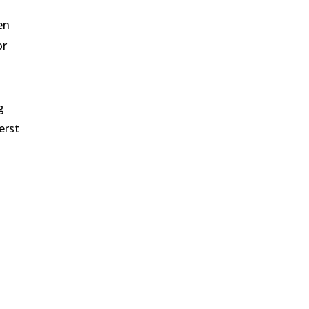
en
or
g
erst